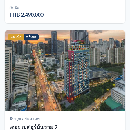
เริ่มต้น
THB 2,490,000
แนะนำ
พรีเซล
กรุงเทพมหานคร
เดอะ เบส อูร์บัน ราม 9