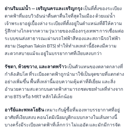
ย่านริมแม่น้ำ — เจริญนครและเจริญกรุง
เป็นที่ตั้งของระเบียง
ดาดฟ้าที่มอบวิวอันน่าตื่นตาตื่นใจที่สุดในเมือง ด้วยแม่น้ำ
เจ้าพระยาอยู่เบื้องล่าง ระเบียงที่ตั้งอยู่ในตำแหน่งที่ดีให้ความ
รู้สึกห่างไกลจากความวุ่นวายของเมืองกรุงเทพฯ การเชื่อมต่อ
ระบบขนส่งสาธารณะผ่านรถไฟฟ้าสีทองและสถานีรถไฟฟ้า
สยาม (Saphan Taksin BTS) ทำให้ทำเลเหล่านี้ยังคงมีความ
สะดวกสบายแม้จะอยู่ในบรรยากาศที่เงียบสงบกว่า
รัชดา, ห้วยขวาง, และลาดพร้าว
เป็นตัวแทนของตลาดกลางที่
กำลังเติบโต ที่ระเบียงดาดฟ้าถูกนำมาใช้เป็นจุดขายที่แตกต่าง
อย่างเพิ่มขึ้น พื้นที่เหล่านี้มอบความคุ้มค่าที่ดีเยี่ยม และสิ่ง
อำนวยความสะดวกบนดาดฟ้าสามารถชดเชยทำเลที่ห่างจาก
สาย BTS หรือ MRT หลักได้เล็กน้อย
อารีย์และพหลโยธิน
เหมาะกับผู้ซื้อที่มองหาบรรยากาศที่อยู่
อาศัยที่เงียบสงบ คอนโดมิเนียมบูติกแบบกลางในเส้นทางนี้
บางครั้งมีระเบียงดาดฟ้าที่เล็กกว่า ไม่แออัด และมักมีการจัด