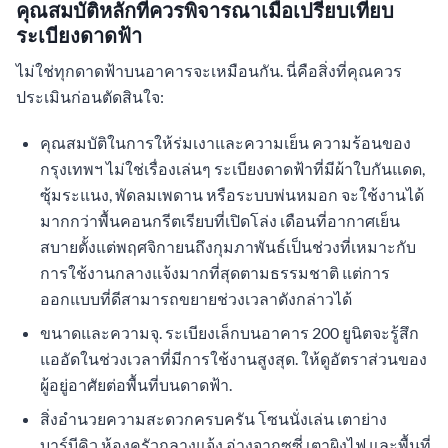
คุณสมบัติหลักที่ควรพิจารณาเมื่อเปรียบเทียบ
ระเบียงดาดฟ้า
ไม่ใช่ทุกดาดฟ้าบนอาคารจะเหมือนกัน. นี่คือสิ่งที่คุณควร
ประเมินก่อนตัดสินใจ:
คุณสมบัติในการให้ร่มเงาและความเย็น ความร้อนของ
กรุงเทพฯ ไม่ใช่เรื่องเล่นๆ ระเบียงดาดฟ้าที่มีผ้าใบกันแดด,
ซุ้มระแนง, พัดลมเพดาน หรือระบบพ่นหมอก จะใช้งานได้
มากกว่าพื้นคอนกรีตเรียบที่เปิดโล่ง เดือนที่อากาศเย็น
สบายตั้งแต่พฤศจิกายนถึงกุมภาพันธ์เป็นช่วงที่เหมาะกับ
การใช้งานกลางแจ้งมากที่สุดตามธรรมชาติ แต่การ
ออกแบบที่ดีสามารถขยายช่วงเวลาดังกล่าวได้
ขนาดและความจุ. ระเบียงเล็กบนอาคาร 200 ยูนิตจะรู้สึก
แออัดในช่วงเวลาที่มีการใช้งานสูงสุด. ให้ดูอัตราส่วนของ
ผู้อยู่อาศัยต่อพื้นที่บนดาดฟ้า.
สิ่งอำนวยความสะดวกครบครัน โซนนั่งเล่น เตาย่าง
บาร์บีคิว ห้องครัวกลางแจ้ง อ่างจากุซซี่ เตาผิงไฟ และพื้นที่