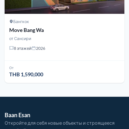
Бангкок
Move Bang Wa
от
Сансири
8 этажей
2026
От
THB 1,590,000
Baan Esan
Откройте для себя новые объекты и строящееся