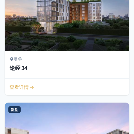
曼谷
途经 34
查看详情 →
新盘