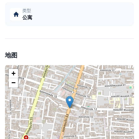
类型
公寓
地图
+
−