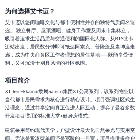
为何选择艾卡迈？
艾卡迈以悠闲咖啡文化与都市便利性并存的独特气质闻名遐
迩。 独立餐厅、屋顶酒吧、健身工作室及周末市集林立，
吸引着追求生活品质与交通便利的国际化人群。从BTS艾卡
迈站出发，居民数分钟即可抵达阿索克、普隆蓬及素坤逸走
廊，成为中央商务区工作者理想的居住基地——既能享受便
利，又可沉浸于别具风情的社区氛围。
项目简介
XT Ten Ekkamai隶属Sansiri集团XT公寓系列，该系列物业以
当代都市居民需求为核心进行精心设计。项目强调社区式生
活理念，通过共享空间真正促进人际互动，摒弃了曼谷多数
开发项目惯用的标准大堂+健身房模式。
建筑采用简约现代美学，户型设计最大化自然采光与实用空
间。无论是紧凑型单间还是宽敞的一居室，项目提供多样户