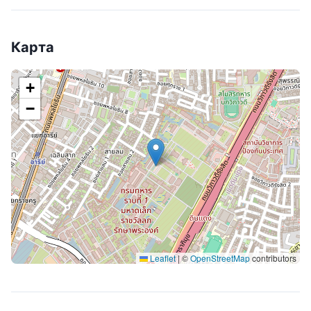
Карта
+
−
Leaflet
|
©
OpenStreetMap
contributors