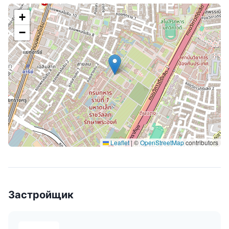
+
−
Leaflet
|
©
OpenStreetMap
contributors
Застройщик