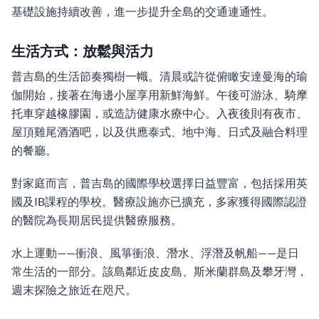
基礎設施持續改善，進一步提升全島的交通連通性。
生活方式：放鬆與活力
普吉島的生活節奏獨樹一幟。清晨或許從俯瞰安達曼海的瑜
伽開始，接著在海邊小屋享用新鮮海鮮。午後可游泳、騎摩
托車穿越橡膠園，或造訪健康水療中心。入夜後則有夜市、
屋頂雞尾酒酒吧，以及供應泰式、地中海、日式及融合料理
的餐廳。
對家庭而言，普吉島的國際學校選擇日益豐富，包括採用英
國及IB課程的學校。醫療設施亦已擴充，多家獲得國際認證
的醫院為長期居民提供醫療服務。
水上運動——衝浪、風箏衝浪、潛水、浮潛及帆船——是日
常生活的一部分。該島鄰近皮皮島、斯米蘭群島及攀牙灣，
週末探險之旅近在咫尺。