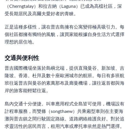
（Cherngtalay）和拉古納（Laguna）已成為高檔社區，深
受長期居民及高爾夫愛好者的青睞。
正是這種多樣性，讓在普吉島擁有公寓變得極具吸引力。每
個社區都擁有獨特的風貌，讓買家能根據自身生活方式選擇
理想的居住地。
交通與便利性
普吉國際機場坐落於島嶼北端，提供直飛曼谷、新加坡、吉
隆坡、香港、杜拜及數十座歐洲城市的航班。每日有多班航
班往返普吉與曼谷的素萬那布及廊曼機場，讓往返首都與海
岸的旅客能輕鬆往返。
島內交通十分便捷。叫車應用程式全島皆可使用，機場設有
計程車服務，而雙條（songthaew）共乘廂型車則在主要海
灘與普吉鎮之間行駛固定路線。道路網絡維護良好。對於追
求靈活性的居民而言，租用汽車或摩托車依然是熱門選擇。