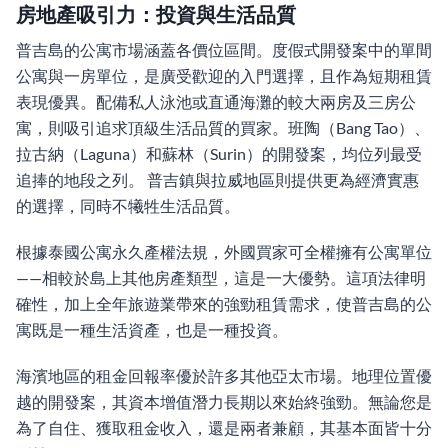
房地產吸引力：投資與生活品質
普吉島的公寓市場涵蓋各價位區間。度假式開發案中的單間
公寓與一房單位，是廣受歡迎的入門選擇，且作為短期租賃
表現優異。配備私人泳池或直通海灘的較大兩房及三房公
寓，則吸引追求頂級生活品質的買家。班陶（Bang Tao）、
拉古納（Laguna）和蘇林（Surin）的開發案，均位列最受
追捧的地段之列。 普吉鎮與拉威地區則提供更為經濟實惠
的選擇，同時不犧牲生活品質。
根據泰國公寓永久產權法規，外國買家可全權擁有公寓單位
——相較於島上其他房產類型，這是一大優勢。這項法律明
確性，加上全年旅遊業帶來的強勁租賃需求，使普吉島的公
寓既是一種生活資產，也是一種投資。
海濱地區的租金回報率優於許多其他亞太市場。地理位置優
越的開發案，其資本增值潛力長期以來始終強勁。無論您是
為了自住、獲取租金收入，還是兩者兼顧，其基本面皆十分