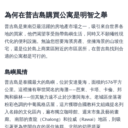
為何在普吉島購買公寓是明智之舉
普吉島是東南亞最活躍的房地產市場之一，吸引來自世界各
地的買家，他們渴望享受熱帶島嶼生活，同時又不願犧牲現
代化的便利設施。無論您想要海濱房產、坐擁海景的山坡住
宅，還是位於島上商業區附近的市區居所，在普吉島找到合
適的公寓都是可行的。
島嶼風情
普吉島是泰國最大的島嶼，位於安達曼海，面積約576平方
公里。這裡擁有舉世聞名的海灘——芭東、卡塔、卡倫、邦
陶和蘇林——但其魅力遠不止於沙灘與海水。老城區坐落著
粉彩色調的中葡風格店屋，這片獲聯合國教科文組織提名列
入名錄的文化區內，遍布獨立咖啡館、週末市集及藝術畫
廊。 南部的查龍（Chalong）和拉威（Rawai）地區，則吸
引著更為悠閒自在的居住族群。北部的切恩塔萊