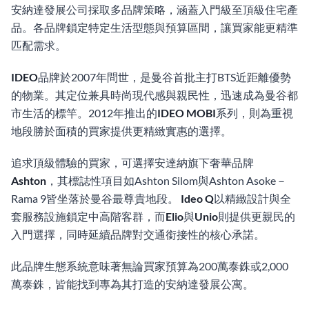
安納達發展公司採取多品牌策略，涵蓋入門級至頂級住宅產
品。各品牌鎖定特定生活型態與預算區間，讓買家能更精準
匹配需求。
IDEO
品牌於2007年問世，是曼谷首批主打BTS近距離優勢
的物業。其定位兼具時尚現代感與親民性，迅速成為曼谷都
市生活的標竿。2012年推出的
IDEO MOBI
系列，則為重視
地段勝於面積的買家提供更精緻實惠的選擇。
追求頂級體驗的買家，可選擇安達納旗下奢華品牌
Ashton
，其標誌性項目如Ashton Silom與Ashton Asoke－
Rama 9皆坐落於曼谷最尊貴地段。
Ideo Q
以精緻設計與全
套服務設施鎖定中高階客群，而
Elio
與
Unio
則提供更親民的
入門選擇，同時延續品牌對交通銜接性的核心承諾。
此品牌生態系統意味著無論買家預算為200萬泰銖或2,000
萬泰銖，皆能找到專為其打造的安納達發展公寓。