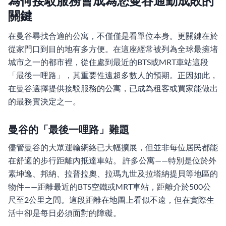
為何接駁服務會成為您曼谷通勤成敗的
關鍵
在曼谷尋找合適的公寓，不僅僅是看單位本身。更關鍵在於
從家門口到目的地有多方便。在這座經常被列為全球最擁堵
城市之一的都市裡，從住處到最近的BTS或MRT車站這段
「最後一哩路」，其重要性遠超多數人的預期。正因如此，
在曼谷選擇提供接駁服務的公寓，已成為租客或買家能做出
的最務實決定之一。
曼谷的「最後一哩路」難題
儘管曼谷的大眾運輸網絡已大幅擴展，但並非每位居民都能
在舒適的步行距離內抵達車站。 許多公寓——特別是位於外
素坤逸、邦納、拉普拉奧、拉瑪九世及拉塔納提貝等地區的
物件——距離最近的BTS空鐵或MRT車站，距離介於500公
尺至2公里之間。這段距離在地圖上看似不遠，但在實際生
活中卻是每日必須面對的障礙。