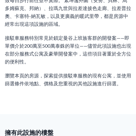
致每日步行前往並不實際。 素坤逸外圍（安努、貝林、烏
多姆蘇克、邦納）、拉瑪九世與拉差達披色走廊、拉差普拉
奧、卡塞特-納瓦敏，以及更廣義的暖武里帶，都是房源中
經常出現這項設施的區域。
接駁車服務特別常見於鎖定曼谷上班族客群的開發案——即
單價介於200萬至500萬泰銖的單位——儘管此項設施也出現
在部分服務式公寓及豪華開發案中，這些項目著重於全方位
的便利性。
瀏覽本頁的房源，探索提供接駁車服務的現有公寓，並使用
篩選條件依地點、價格及您重視的其他設施進行篩選。
擁有此設施的樓盤