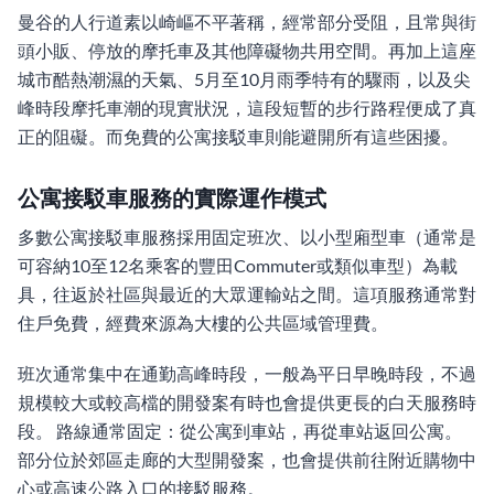
曼谷的人行道素以崎嶇不平著稱，經常部分受阻，且常與街
頭小販、停放的摩托車及其他障礙物共用空間。再加上這座
城市酷熱潮濕的天氣、5月至10月雨季特有的驟雨，以及尖
峰時段摩托車潮的現實狀況，這段短暫的步行路程便成了真
正的阻礙。而免費的公寓接駁車則能避開所有這些困擾。
公寓接駁車服務的實際運作模式
多數公寓接駁車服務採用固定班次、以小型廂型車（通常是
可容納10至12名乘客的豐田Commuter或類似車型）為載
具，往返於社區與最近的大眾運輸站之間。這項服務通常對
住戶免費，經費來源為大樓的公共區域管理費。
班次通常集中在通勤高峰時段，一般為平日早晚時段，不過
規模較大或較高檔的開發案有時也會提供更長的白天服務時
段。 路線通常固定：從公寓到車站，再從車站返回公寓。
部分位於郊區走廊的大型開發案，也會提供前往附近購物中
心或高速公路入口的接駁服務。