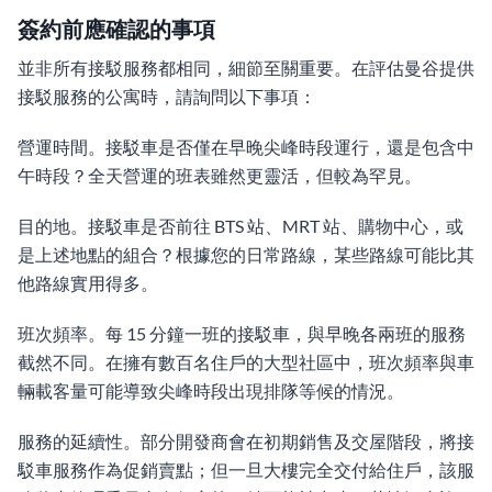
簽約前應確認的事項
並非所有接駁服務都相同，細節至關重要。在評估曼谷提供
接駁服務的公寓時，請詢問以下事項：
營運時間。接駁車是否僅在早晚尖峰時段運行，還是包含中
午時段？全天營運的班表雖然更靈活，但較為罕見。
目的地。接駁車是否前往 BTS 站、MRT 站、購物中心，或
是上述地點的組合？根據您的日常路線，某些路線可能比其
他路線實用得多。
班次頻率。每 15 分鐘一班的接駁車，與早晚各兩班的服務
截然不同。在擁有數百名住戶的大型社區中，班次頻率與車
輛載客量可能導致尖峰時段出現排隊等候的情況。
服務的延續性。部分開發商會在初期銷售及交屋階段，將接
駁車服務作為促銷賣點；但一旦大樓完全交付給住戶，該服