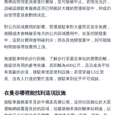
務將由管理委員會進行審核，並可能被中止。若情況允許，
請確認接駁車服務是否已明載於大樓的營運框架中，抑或仍
由管理委員會酌情決定。
對公共區域費用的影響。營運接駁車對大廈而言並非免費，
相關成本會轉嫁至每月的公共區域費用中。在某些開發案
中，這部分費用會明確列示；而在其他開發案中，則可能隨
時間推移導致費用上漲。
無接駁車時的步行距離。了解步行至最近車站的實際距離，
能提供有用的參考依據。若距離為600公尺，且沿途為平坦
有遮蔽的步道，接駁車僅是便利設施；若需穿越1.5公里
長、沒有人行道的繁忙道路，接駁車則近乎不可或缺。
在曼谷哪裡能找到這項設施
接駁車服務最常見於中層及高層公寓，這些社區雖位於大眾
運輸網絡覆蓋良好的區域，但建築物本身距離車站稍遠，以