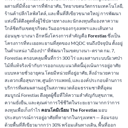
ผสานที่มีทั้งอาคารที่พักอาศัย, วิทยาเขตนวัตกรรมเทคโนโลยี,
ร้านค้าปลีกไลฟ์สไตล์, และพื้นที่สีเขียวขนาดใหญ่ การพัฒนา
แห่งนี้ได้ดึงดูดทั้งผู้ใช้ปลายทางและนักลงทุนที่มองหาความ
ใกล้ชิดกับเขตธุรกิจตะวันออกของกรุงเทพฯ และเส้นทาง
อ่อนนุช-บางนา อีกหนึ่งโครงการสำคัญคือ
Forestias
ซึ่งเป็น
โครงการที่ทะเยอทะยานที่สุดของ MQDC จนถึงปัจจุบัน ตั้งอยู่
ในตำแหน่ง "เมืองป่า" ที่พัฒนาในเขตบางนา–ตราด กม. 7,
Forestias ครอบคลุมพื้นที่กว่า 300 ไร่ และผสานระบบนิเวศป่า
ไม้ที่แท้จริงเข้ากับการออกแบบ แนวคิดนี้มุ่งเน้นการอยู่อาศัย
แบบหลายชั่วอายุคน โดยมีหน่วยที่อยู่อาศัย, สิ่งอำนวยความ
สะดวกเพื่อสุขภาพ, ศูนย์การแพทย์, และองค์ประกอบด้านการ
บริการที่ผสมผสานอยู่ในสภาพแวดล้อมธรรมชาติที่อุดม
สมบูรณ์ Forestias ดึงดูดผู้ซื้อที่ให้ความสำคัญกับสุขภาพ,
ความยั่งยืน, และคุณค่าการใช้ชีวิตในระยะยาวมากกว่าการ
ลงทุนเพื่อเก็งกำไร
คอนโดมิเนียม The Forestias
มอบ
ประสบการณ์การอยู่อาศัยที่หายากในกรุงเทพฯ — ล้อมรอบ
ด้วยพื้นที่สีเขียวมากกว่า 30% พร้อมเส้นทางเดิน, พื้นที่ออก