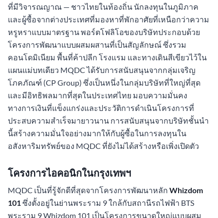
ที่มีวิจารณญาณ — ชาวไทยในท้องถิ่น นักลงทุนในภูมิภาค
และผู้ซื้อจากต่างประเทศที่มองหาที่พักอาศัยที่เหนือกว่าความ
หรูหราแบบมาตรฐาน พอร์ตโฟลิโอของบริษัทประกอบด้วย
โครงการพัฒนาแบบผสมผสานที่เป็นสัญลักษณ์ ซึ่งรวม
คอนโดมิเนียม พื้นที่ค้าปลีก โรงแรม และทางเดินสีเขียวไว้ใน
แผนแม่บทเดียว MQDC ได้รับการสนับสนุนจากกลุ่มเจริญ
โภคภัณฑ์ (CP Group) ซึ่งเป็นหนึ่งในกลุ่มบริษัทที่ใหญ่ที่สุด
และมีอิทธิพลมากที่สุดในประเทศไทย มอบความมั่นคง
ทางการเงินที่แข็งแกร่งและประวัติการดำเนินโครงการที่
ประสบความสำเร็จมายาวนาน การสนับสนุนจากบริษัทชั้นนำ
นี้สร้างความมั่นใจอย่างมากให้กับผู้ซื้อในการลงทุนใน
อสังหาริมทรัพย์ของ MQDC ที่ยังไม่ได้สร้างหรือเพิ่งเปิดตัว
โครงการไอคอนิกในกรุงเทพฯ
MQDC เป็นที่รู้จักดีที่สุดจากโครงการพัฒนาหลัก
Whizdom
101
ซึ่งตั้งอยู่ในย่านพระราม 9 ใกล้กับสถานีรถไฟฟ้า BTS
พระราม 9 Whizdom 101 เป็นโครงการขนาดใหญ่แบบผสม