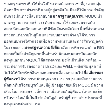
ของกรุงเทพฯ เพื่อให้มั่นใจถึงความต้องการเช่าที่สูงจากกลุ่ม
มืออาชีพ ชาวต่างชาติ และผู้อยู่อาศัยในเมืองที่ให้ความสำคัญ
กับการเดินทางที่สะดวกสบาย
มาตรฐานคุณภาพ:
MQDC นำ
มาตรฐานการก่อสร้างระดับสากลมาใช้ และร่วมงานกับ
สถาปนิกและนักออกแบบที่มีชื่อเสียงระดับโลก พื้นที่ส่วนกลาง
การตกแต่งภายในยูนิต และระบบอาคารต่าง ๆ ได้รับการ
ออกแบบทางวิศวกรรมเพื่อความทนทานและการรักษามูลค่า
ในระยะยาว
มาตรฐานความยั่งยืน:
เมื่อการพิจารณาด้าน ESG
กลายเป็นสิ่งสำคัญมากขึ้นสำหรับนักลงทุนสถาบันและนัก
ลงทุนเอกชน MQDC ได้แสดงความมุ่งมั่นด้านสิ่งแวดล้อม —
รวมถึงการรับรองอาคาร LEED และ WELL — ซึ่งเพิ่มมูลค่าที่
วัดได้ให้กับทรัพย์สินของพวกเขาเมื่อเวลาผ่านไป
ชื่อเสียงของ
ผู้พัฒนา:
ได้รับการสนับสนุนจาก CP Group และมีผลงานการ
พัฒนาที่เสร็จสมบูรณ์และมีผู้เข้าอยู่อาศัยแล้ว MQDC มีความ
เสี่ยงในการก่อสร้างที่ต่ำกว่าเมื่อเทียบกับผู้พัฒนาไทยรายเล็ก
หรือรายใหม่ นี่เป็นปัจจัยสำคัญสำหรับผู้ซื้อจากต่างประเทศที่
ลงทุนจากต่างประเทศ